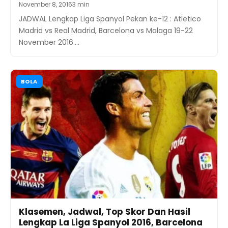
November 8, 2016
3 min
JADWAL Lengkap Liga Spanyol Pekan ke-12 : Atletico
Madrid vs Real Madrid, Barcelona vs Malaga 19-22
November 2016.…
BOLA
Klasemen, Jadwal, Top Skor Dan Hasil
Lengkap La Liga Spanyol 2016, Barcelona