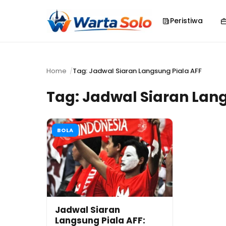
Peristiwa
Home
Tag: Jadwal Siaran Langsung Piala AFF
Tag:
Jadwal Siaran Lang
BOLA
Jadwal Siaran
Langsung Piala AFF: