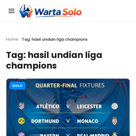
Menu
Home
Tag: hasil undian liga champions
Tag:
hasil undian liga
champions
BOLA