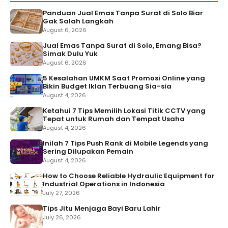
Panduan Jual Emas Tanpa Surat di Solo Biar
Gak Salah Langkah
August 6, 2026
Jual Emas Tanpa Surat di Solo, Emang Bisa?
Simak Dulu Yuk
August 6, 2026
5 Kesalahan UMKM Saat Promosi Online yang
Bikin Budget Iklan Terbuang Sia-sia
August 4, 2026
Ketahui 7 Tips Memilih Lokasi Titik CCTV yang
Tepat untuk Rumah dan Tempat Usaha
August 4, 2026
Inilah 7 Tips Push Rank di Mobile Legends yang
Sering Dilupakan Pemain
August 4, 2026
How to Choose Reliable Hydraulic Equipment for
Industrial Operations in Indonesia
July 27, 2026
Tips Jitu Menjaga Bayi Baru Lahir
July 26, 2026