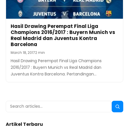
Hasil Drawing Perempat Final Liga
Champions 2016/2017 : Buyern Munich vs
Real Madrid dan Juventus Kontra
Barcelona
March 18, 2017
2 min
Hasil Drawing Perempat Final Liga Champions
2016/2017 : Buyern Munich vs Real Madrid dan
Juventus Kontra Barcelona. Pertandingan…
Search
Searc
for:
Artikel Terbaru