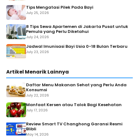
Tips Mengatasi Pilek Pada Bayi
July 25, 2026
8 Tips Sewa Apartemen di Jakarta Pusat untuk
Pemula yang Perlu Diketahui
July 24, 2026
Jadwal Imunisasi Bayi Usia 0-18 Bulan Terbaru
July 23, 2026
Artikel Menarik Lainnya
Daftar Menu Makanan Sehat yang Perlu Anda
Konsumsi
July 22, 2026
Manfaat Kersen atau Talok Bagi Kesehatan
July 17, 2026
Review Smart TV Changhong Garansi Resmi
Blibli
May 14, 2026