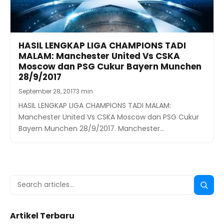
HASIL LENGKAP LIGA CHAMPIONS TADI
MALAM: Manchester United Vs CSKA
Moscow dan PSG Cukur Bayern Munchen
28/9/2017
September 28, 2017
3 min
HASIL LENGKAP LIGA CHAMPIONS TADI MALAM:
Manchester United Vs CSKA Moscow dan PSG Cukur
Bayern Munchen 28/9/2017. Manchester…
Search
Searc
for:
Artikel Terbaru