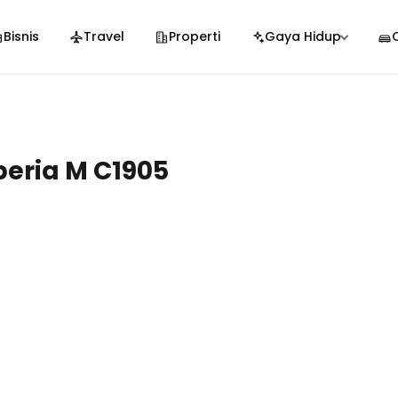
Bisnis
Travel
Properti
Gaya Hidup
eria M C1905