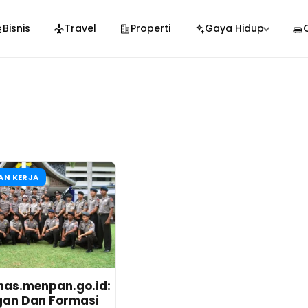
Bisnis
Travel
Properti
Gaya Hidup
N KERJA
nas.menpan.go.id:
an Dan Formasi