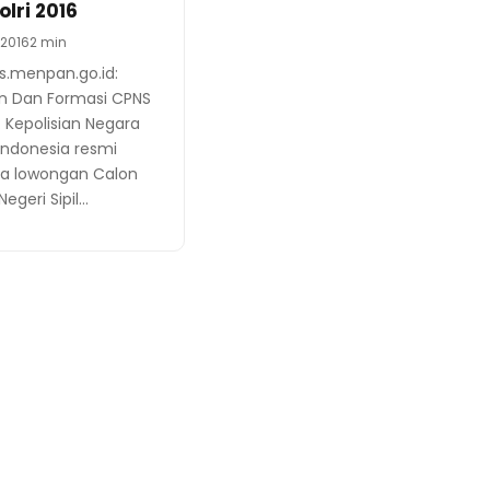
lri 2016
 2016
2 min
s.menpan.go.id:
n Dan Formasi CPNS
6. Kepolisian Negara
Indonesia resmi
 lowongan Calon
egeri Sipil…