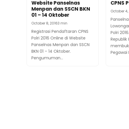
Website Panselnas
CPNS Po
Menpan dan SSCN BKN
October 4,
01 – 14 Oktober
Panselna
October 8, 2016
3 min
Lowonga
Registrasi Pendaftaran CPNS
Polri 201
Polri 2016 Online di Website
Republik 
Panselnas Menpan dan SSCN
membuka
BKN 01 – 14 Oktober.
Pegawai N
Pengumuman…