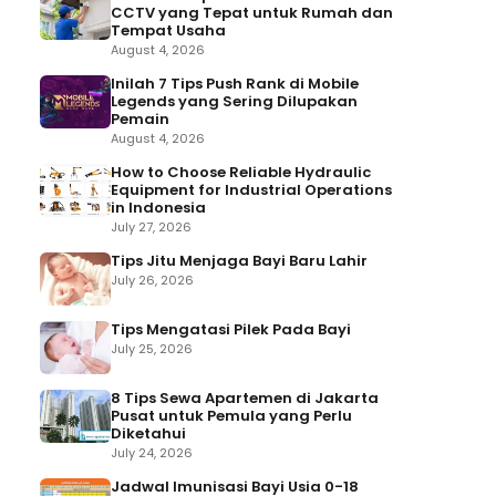
CCTV yang Tepat untuk Rumah dan
Tempat Usaha
August 4, 2026
Inilah 7 Tips Push Rank di Mobile
Legends yang Sering Dilupakan
Pemain
August 4, 2026
How to Choose Reliable Hydraulic
Equipment for Industrial Operations
in Indonesia
July 27, 2026
Tips Jitu Menjaga Bayi Baru Lahir
July 26, 2026
Tips Mengatasi Pilek Pada Bayi
July 25, 2026
8 Tips Sewa Apartemen di Jakarta
Pusat untuk Pemula yang Perlu
Diketahui
July 24, 2026
Jadwal Imunisasi Bayi Usia 0-18