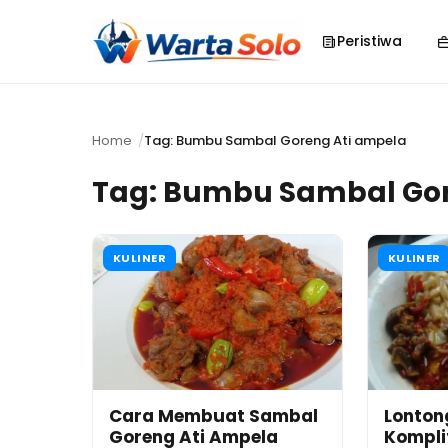
Peristiwa
Home
Tag: Bumbu Sambal Goreng Ati ampela
Tag:
Bumbu Sambal Gor
KULINER
KULINER
Cara Membuat Sambal
Lonton
Goreng Ati Ampela
Kompli