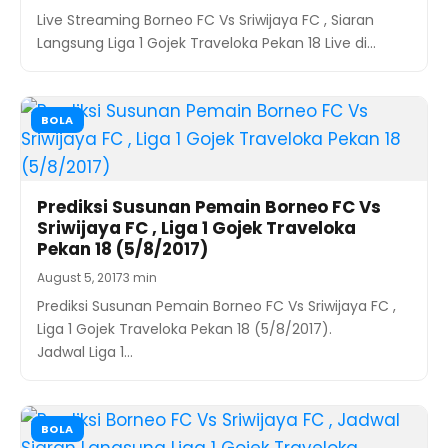
Live Streaming Borneo FC Vs Sriwijaya FC , Siaran
Langsung Liga 1 Gojek Traveloka Pekan 18 Live di…
BOLA
Prediksi Susunan Pemain Borneo FC Vs
Sriwijaya FC , Liga 1 Gojek Traveloka
Pekan 18 (5/8/2017)
August 5, 2017
3 min
Prediksi Susunan Pemain Borneo FC Vs Sriwijaya FC ,
Liga 1 Gojek Traveloka Pekan 18 (5/8/2017).
Jadwal Liga 1…
BOLA