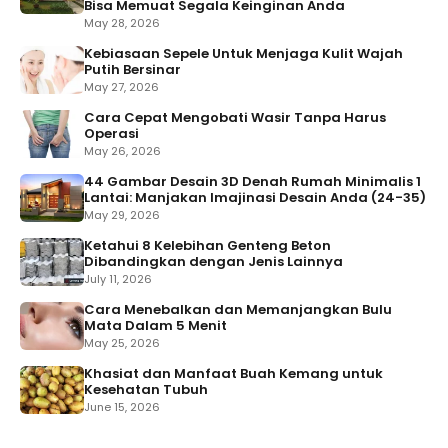
Bisa Memuat Segala Keinginan Anda
May 28, 2026
Kebiasaan Sepele Untuk Menjaga Kulit Wajah
Putih Bersinar
May 27, 2026
Cara Cepat Mengobati Wasir Tanpa Harus
Operasi
May 26, 2026
44 Gambar Desain 3D Denah Rumah Minimalis 1
Lantai: Manjakan Imajinasi Desain Anda (24-35)
May 29, 2026
Ketahui 8 Kelebihan Genteng Beton
Dibandingkan dengan Jenis Lainnya
July 11, 2026
Cara Menebalkan dan Memanjangkan Bulu
Mata Dalam 5 Menit
May 25, 2026
Khasiat dan Manfaat Buah Kemang untuk
Kesehatan Tubuh
June 15, 2026