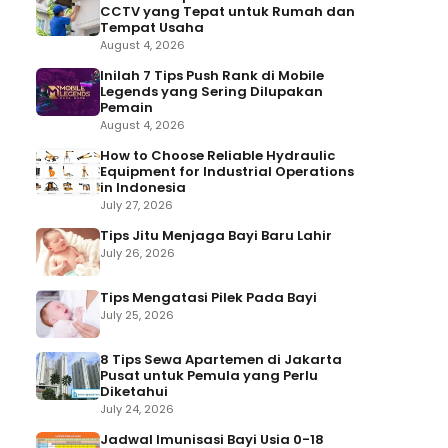
CCTV yang Tepat untuk Rumah dan
Tempat Usaha
August 4, 2026
Inilah 7 Tips Push Rank di Mobile
Legends yang Sering Dilupakan
Pemain
August 4, 2026
How to Choose Reliable Hydraulic
Equipment for Industrial Operations
in Indonesia
July 27, 2026
Tips Jitu Menjaga Bayi Baru Lahir
July 26, 2026
Tips Mengatasi Pilek Pada Bayi
July 25, 2026
8 Tips Sewa Apartemen di Jakarta
Pusat untuk Pemula yang Perlu
Diketahui
July 24, 2026
Jadwal Imunisasi Bayi Usia 0-18