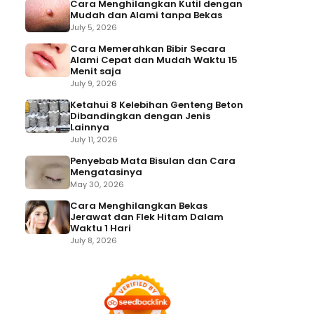
Cara Menghilangkan Kutil dengan
Mudah dan Alami tanpa Bekas
July 5, 2026
Cara Memerahkan Bibir Secara
Alami Cepat dan Mudah Waktu 15
Menit saja
July 9, 2026
Ketahui 8 Kelebihan Genteng Beton
Dibandingkan dengan Jenis
Lainnya
July 11, 2026
Penyebab Mata Bisulan dan Cara
Mengatasinya
May 30, 2026
Cara Menghilangkan Bekas
Jerawat dan Flek Hitam Dalam
Waktu 1 Hari
July 8, 2026