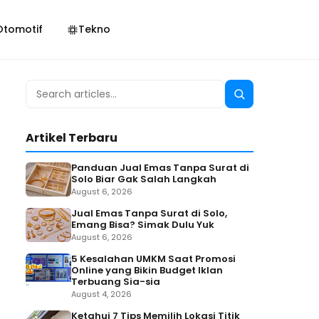
Otomotif
Tekno
Search
Search
for:
Artikel Terbaru
Panduan Jual Emas Tanpa Surat di
Solo Biar Gak Salah Langkah
August 6, 2026
Jual Emas Tanpa Surat di Solo,
Emang Bisa? Simak Dulu Yuk
August 6, 2026
5 Kesalahan UMKM Saat Promosi
Online yang Bikin Budget Iklan
Terbuang Sia-sia
August 4, 2026
Ketahui 7 Tips Memilih Lokasi Titik