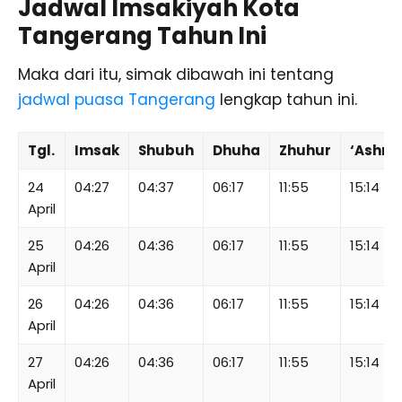
Jadwal Imsakiyah Kota
Tangerang Tahun Ini
Maka dari itu, simak dibawah ini tentang
jadwal puasa Tangerang
lengkap tahun ini.
Tgl.
Imsak
Shubuh
Dhuha
Zhuhur
‘Ashr
24
04:27
04:37
06:17
11:55
15:14
April
25
04:26
04:36
06:17
11:55
15:14
April
26
04:26
04:36
06:17
11:55
15:14
April
27
04:26
04:36
06:17
11:55
15:14
April