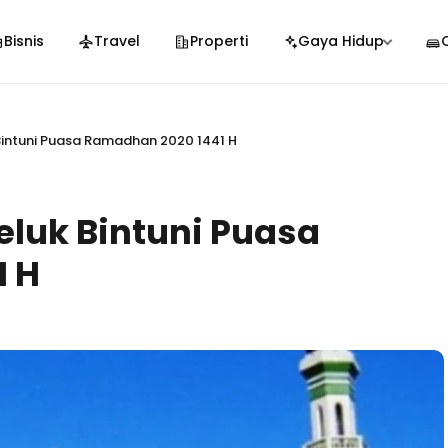
Bisnis
Travel
Properti
Gaya Hidup
Bintuni Puasa Ramadhan 2020 1441 H
eluk Bintuni Puasa
1 H