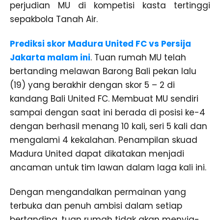
perjudian MU di kompetisi kasta tertinggi
sepakbola Tanah Air.
Prediksi skor
Madura United FC vs Persija
Jakarta malam ini
. Tuan rumah MU telah
bertanding melawan Barong Bali pekan lalu
(19) yang berakhir dengan skor 5 – 2 di
kandang Bali United FC. Membuat MU sendiri
sampai dengan saat ini berada di posisi ke-4
dengan berhasil menang 10 kali, seri 5 kali dan
mengalami 4 kekalahan. Penampilan skuad
Madura United dapat dikatakan menjadi
ancaman untuk tim lawan dalam laga kali ini.
Dengan mengandalkan permainan yang
terbuka dan penuh ambisi dalam setiap
bertanding, tuan rumah tidak akan menyia-