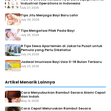
Industrial Operations in Indonesia
July 27, 2026
Tips Jitu Menjaga Bayi Baru Lahir
July 26, 2026
Tips Mengatasi Pilek Pada Bayi
July 25, 2026
8 Tips Sewa Apartemen di Jakarta Pusat untuk
Pemula yang Perlu Diketahui
July 24, 2026
Jadwal Imunisasi Bayi Usia 0-18 Bulan Terbaru
July 23, 2026
Artikel Menarik Lainnya
Cara Menyuburkan Rambut Secara Alami Cepat
dan Indah
May 14, 2026
Cara Cepat Meluruskan Rambut Secara