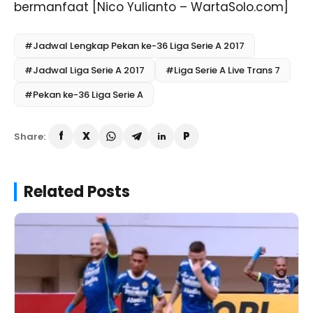
bermanfaat [Nico Yulianto – WartaSolo.com]
#Jadwal Lengkap Pekan ke-36 Liga Serie A 2017
#Jadwal Liga Serie A 2017
#Liga Serie A Live Trans 7
#Pekan ke-36 Liga Serie A
Share:
Related Posts