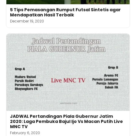
5 Tips Pemasangan Rumput Futsal Sintetis agar
Mendapatkan Hasil Terbaik
December 19, 2020
JADWAL Pertandingan Piala Gubernur Jatim
2020: Laga Pembuka Bajul Ijo Vs Macan Putih Live
MNC TV
February 6, 2020