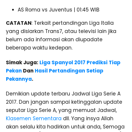
AS Roma vs Juventus | 01:45 WIB
CATATAN
: Terkait pertandingan Liga Italia
yang disiarkan Trans7, atau televisi lain jika
belum ada informasi akan diupadate
beberapa waktu kedepan.
Simak Juga:
Liga Spanyol 2017 Prediksi Tiap
Pekan
Dan
Hasil Pertandingan Setiap
Pekannya
.
Demikian update terbaru Jadwal Liga Serie A
2017. Dan jangan sampai ketinggalan update
seputar Liga Serie A, yang memuat Jadwal,
Klasemen Sementara
dll. Yang insya Allah
akan selalu kita hadirkan untuk anda, Semoga