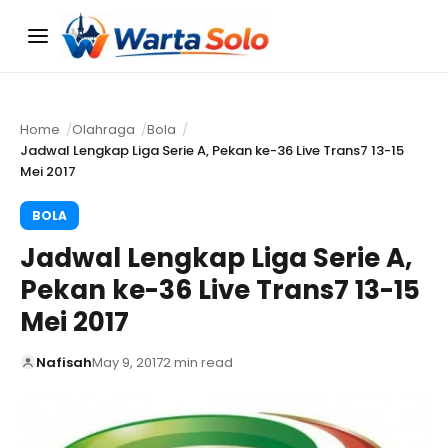
Menu
Home
Olahraga
Bola
Jadwal Lengkap Liga Serie A, Pekan ke-36 Live Trans7 13-15
Mei 2017
BOLA
Jadwal Lengkap Liga Serie A,
Pekan ke-36 Live Trans7 13-15
Mei 2017
Nafisah
May 9, 2017
2 min read