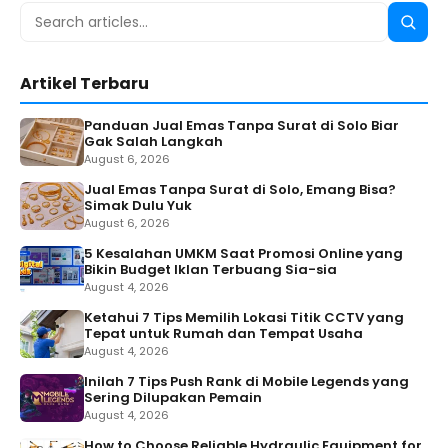
Search
Searc
for:
Artikel Terbaru
Panduan Jual Emas Tanpa Surat di Solo Biar
Gak Salah Langkah
August 6, 2026
Jual Emas Tanpa Surat di Solo, Emang Bisa?
Simak Dulu Yuk
August 6, 2026
5 Kesalahan UMKM Saat Promosi Online yang
Bikin Budget Iklan Terbuang Sia-sia
August 4, 2026
Ketahui 7 Tips Memilih Lokasi Titik CCTV yang
Tepat untuk Rumah dan Tempat Usaha
August 4, 2026
Inilah 7 Tips Push Rank di Mobile Legends yang
Sering Dilupakan Pemain
August 4, 2026
How to Choose Reliable Hydraulic Equipment for