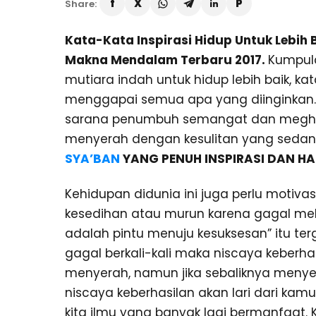
Share:
Kata-Kata Inspirasi Hidup Untuk Lebih 
Makna Mendalam Terbaru 2017.
Kumpula
mutiara indah untuk hidup lebih baik, k
menggapai semua apa yang diinginkan. K
sarana penumbuh semangat dan meghal
menyerah dengan kesulitan yang sedan
SYA’BAN
YANG PENUH INSPIRASI DAN H
Kehidupan didunia ini juga perlu motiva
kesedihan atau murun karena gagal mel
adalah pintu menuju kesuksesan” itu terg
gagal berkali-kali maka niscaya keber
menyerah, namun jika sebaliknya menye
niscaya keberhasilan akan lari dari kam
kita ilmu yang banyak lagi bermanfaat.