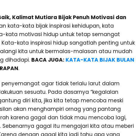
Baik, Kalimat Mutiara Bijak Penuh Motivasi dan
n kata-kata bijak inspirasi kehidupan, kata
ata-kata motivasi hidup untuk tetap semangat
ata-kata inspirasi hidup sangatlah penting untuk
angi kita untuk bermalas-malasan atau mudah
g dihadapi.
BACA JUGA:
KATA-KATA BIJAK BULAN
ARAPAN
.
s penyemangat agar tidak terlalu larut dalam
akukuan sesuatu. Pada dasarnya “kegalalan
antung diri kita, jika kita tetap mencoba meski
hasilan akan menghampiri ornag yang pantang
rah karena gagal dan tidak mau mencoba lagi,
u. Sebenarnya gagal itu mengajari kita atau meberi
 Karena dengan gagal kita jadi tahu apa yang