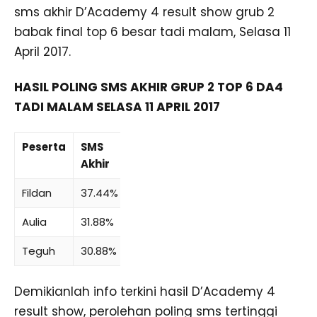
sms akhir D’Academy 4 result show grub 2
babak final top 6 besar tadi malam, Selasa 11
April 2017.
HASIL POLING SMS AKHIR GRUP 2 TOP 6 DA4
TADI MALAM SELASA 11 APRIL 2017
Peserta
SMS
Akhir
Fildan
37.44%
Aulia
31.88%
Teguh
30.88%
Demikianlah info terkini hasil D’Academy 4
result show, perolehan poling sms tertinggi