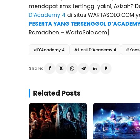
mendapat sms tertinggi yakni, Azizah?
D’Academy 4
di situs WARTASOLO.COM y
PESERTA YANG TERSENGGOL D’ACADEMY 4
Ramadhon – WartaSolo.com]
#D'Academy 4
#Hasil D'Academy 4
#Konse
Share:
Related Posts