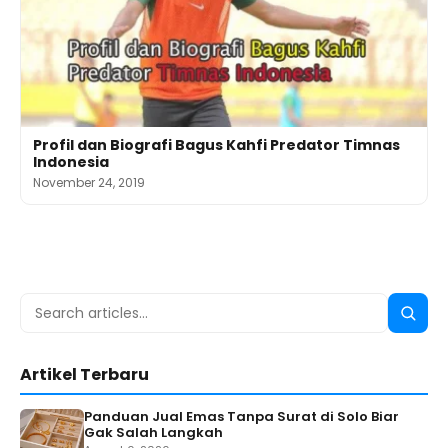
Profil dan Biografi Bagus Kahfi Predator Timnas
Indonesia
November 24, 2019
Search
Searc
for:
Artikel Terbaru
Panduan Jual Emas Tanpa Surat di Solo Biar
Gak Salah Langkah