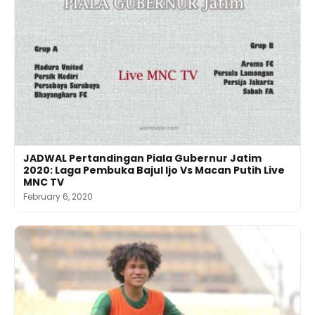
JADWAL Pertandingan Piala Gubernur Jatim
2020: Laga Pembuka Bajul Ijo Vs Macan Putih Live
MNC TV
February 6, 2020