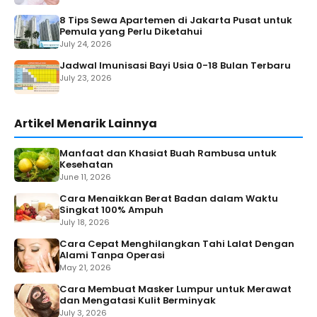
8 Tips Sewa Apartemen di Jakarta Pusat untuk
Pemula yang Perlu Diketahui
July 24, 2026
Jadwal Imunisasi Bayi Usia 0-18 Bulan Terbaru
July 23, 2026
Artikel Menarik Lainnya
Manfaat dan Khasiat Buah Rambusa untuk
Kesehatan
June 11, 2026
Cara Menaikkan Berat Badan dalam Waktu
Singkat 100% Ampuh
July 18, 2026
Cara Cepat Menghilangkan Tahi Lalat Dengan
Alami Tanpa Operasi
May 21, 2026
Cara Membuat Masker Lumpur untuk Merawat
dan Mengatasi Kulit Berminyak
July 3, 2026