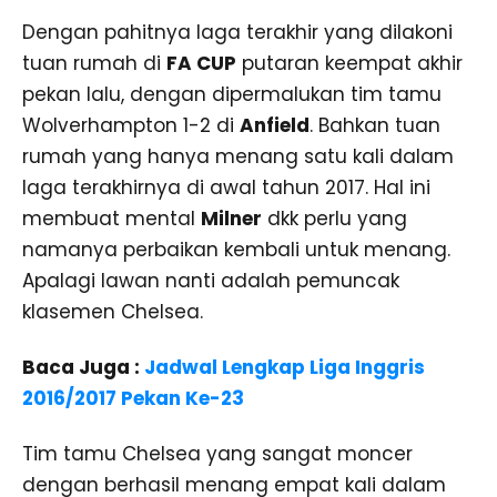
Dengan pahitnya laga terakhir yang dilakoni
tuan rumah di
FA CUP
putaran keempat akhir
pekan lalu, dengan dipermalukan tim tamu
Wolverhampton 1-2 di
Anfield
. Bahkan tuan
rumah yang hanya menang satu kali dalam
laga terakhirnya di awal tahun 2017. Hal ini
membuat mental
Milner
dkk perlu yang
namanya perbaikan kembali untuk menang.
Apalagi lawan nanti adalah pemuncak
klasemen Chelsea.
Baca Juga :
Jadwal Lengkap Liga Inggris
2016/2017 Pekan Ke-23
Tim tamu Chelsea yang sangat moncer
dengan berhasil menang empat kali dalam