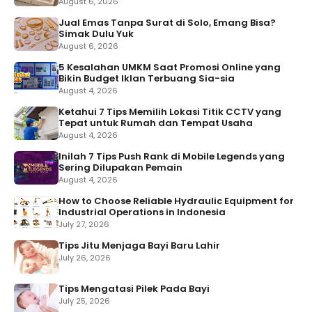
August 6, 2026
Jual Emas Tanpa Surat di Solo, Emang Bisa?
Simak Dulu Yuk
August 6, 2026
5 Kesalahan UMKM Saat Promosi Online yang
Bikin Budget Iklan Terbuang Sia-sia
August 4, 2026
Ketahui 7 Tips Memilih Lokasi Titik CCTV yang
Tepat untuk Rumah dan Tempat Usaha
August 4, 2026
Inilah 7 Tips Push Rank di Mobile Legends yang
Sering Dilupakan Pemain
August 4, 2026
How to Choose Reliable Hydraulic Equipment for
Industrial Operations in Indonesia
July 27, 2026
Tips Jitu Menjaga Bayi Baru Lahir
July 26, 2026
Tips Mengatasi Pilek Pada Bayi
July 25, 2026