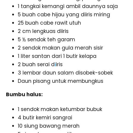
1 tangkai kemangi ambil daunnya saja
5 buah cabe hijau yang diiris miring
25 buah cabe rawit utuh
2 cm lengkuas diiris
5 ½ sendok teh garam
2 sendok makan gula merah sisir
1 liter santan dari 1 butir kelapa
2 buah serai d
i
iris
3 lembar daun salam disobek-sobek
Daun pisang untuk membungkus
Bumbu halus:
1 sendok makan ketumbar bubuk
4 butir kemiri sangrai
10 siung bawang merah