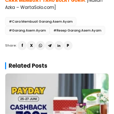
CARA MEMBUAT TAHU BULAT GURIH
. [Nailah
Azka – WartaSolo.com]
#Cara Membuat Garang Asem Ayam
#Garang Asem Ayam
#Resep Garang Asem Ayam
Share:
Related Posts