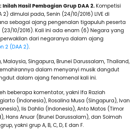
: Inilah Hasil Pembagian Grup DAA 2.
Kompetisi
 dimulai pada, Senin (24/10/2016) LIVE di
rdana sebagai ajang pengenalan tigapuluh peserta
(23/10/2016). Kali ini ada enam (6) Negara yang
ta perwakilan dari negaranya dalam ajang
n 2 (DAA 2)
.
 Malaysia, Singapura, Brunei Darussalam, Thailand,
 kemahirannya dalam menyanyi musik dangdut
gdut dalam ajang fenomenal kali ini.
leh beberapa komentator, yakni Ifa Raziah
ugiarto (Indonesia), Rosalina Musa (Singapura), Ivan
nesia), Iis Dahlia (Indonesia), Anto Matos (Timor
), Hans Anuar (Brunei Darussalam), dan Soimah
up, yakni grup A, B, C, D, E dan F.