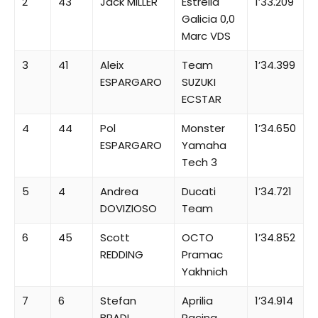
2
43
Jack MILLER
Estrella
1’33.209
Galicia 0,0
Marc VDS
3
41
Aleix
Team
1’34.399
ESPARGARO
SUZUKI
ECSTAR
4
44
Pol
Monster
1’34.650
ESPARGARO
Yamaha
Tech 3
5
4
Andrea
Ducati
1’34.721
DOVIZIOSO
Team
6
45
Scott
OCTO
1’34.852
REDDING
Pramac
Yakhnich
7
6
Stefan
Aprilia
1’34.914
BRADL
Racing