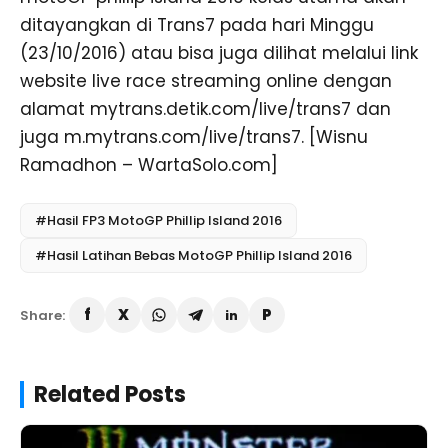
Team
ditayangkan di Trans7 pada hari Minggu
(23/10/2016) atau bisa juga dilihat melalui link
18
7
Mike JONES
Avintia
1’36.756
website live race streaming online dengan
Racing
alamat mytrans.detik.com/live/trans7 dan
19
76
Loris BAZ
Avintia
1’37.193
juga m.mytrans.com/live/trans7. [Wisnu
Racing
Ramadhon – WartaSolo.com]
20
53
Tito RABAT
Estrella
1’38.012
Galicia 0,0
#Hasil FP3 MotoGP Phillip Island 2016
Marc VDS
#Hasil Latihan Bebas MotoGP Phillip Island 2016
21
99
Jorge
Movistar
1’38.318
LORENZO
Yamaha
Share:
MotoGP
Related Posts