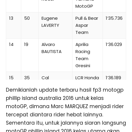
MotoGP
13
50
Eugene
Pull & Bear
1’35.736
LAVERTY
Aspar
Team
14
19
Alvaro
Aprilia
1’36.029
BAUTISTA
Racing
Team
Gresini
15
35
Cal
LCR Honda
1’36.189
CRUTCHLOW
Demikianlah update terbaru hasil fp3 motogp
16
38
Bradley
Monster
1’36.351
phillip island australia 2016 untuk kelas
SMITH
Yamaha
motoGP, dimana Marc MARQUEZ menjadi rider
Tech 3
tercepat diantara rider hebat lainnya.
Sementara itu, untuk jalannya siaran langsung
17
68
Yonny
Pull & Bear
1’36.447
HERNANDEZ
Aspar
motoGP phillip island 2016 kelas utama akan