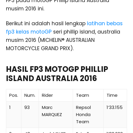
FP3 pada motoGP Phillip Island Australia
musim 2016 ini.
Berikut ini adalah hasil lengkap
latihan bebas
fp3 kelas motoGP
seri phillip island, australia
musim 2016 (MICHELIN® AUSTRALIAN
MOTORCYCLE GRAND PRIX).
HASIL FP3 MOTOGP PHILLIP
ISLAND AUSTRALIA 2016
Pos.
Num.
Rider
Team
Time
1
93
Marc
Repsol
1’33.155
MARQUEZ
Honda
Team