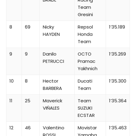
Team
Gresini
8
69
Nicky
Repsol
1’35.189
HAYDEN
Honda
Team
9
9
Danilo
OCTO
1’35.269
PETRUCCI
Pramac
Yakhnich
10
8
Hector
Ducati
1’35.300
BARBERA
Team
11
25
Maverick
Team
1’35.364
VIÑALES
SUZUKI
ECSTAR
12
46
Valentino
Movistar
1’35.463
ROSSI
Yamaha