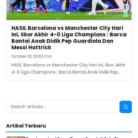
HASIL Barcelona vs Manchester City Hari
Ini, Skor Akhir 4-0 Liga Champions : Barca
Bantai Anak Didik Pep Guardiola Dan
Messi Hattrick
October 20, 2016
3 min
HASIL Barcelona vs Manchester City Hari Ini, Skor Akhir
4-0 Liga Champions : Barca Bantai Anak Didik Pep…
Search
Searc
for:
Artikel Terbaru