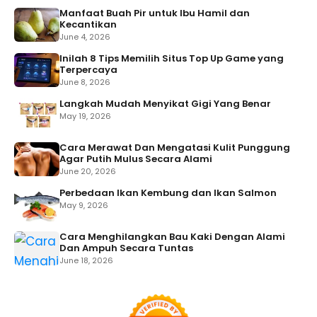
Manfaat Buah Pir untuk Ibu Hamil dan
Kecantikan
June 4, 2026
Inilah 8 Tips Memilih Situs Top Up Game yang
Terpercaya
June 8, 2026
Langkah Mudah Menyikat Gigi Yang Benar
May 19, 2026
Cara Merawat Dan Mengatasi Kulit Punggung
Agar Putih Mulus Secara Alami
June 20, 2026
Perbedaan Ikan Kembung dan Ikan Salmon
May 9, 2026
Cara Menghilangkan Bau Kaki Dengan Alami
Dan Ampuh Secara Tuntas
June 18, 2026