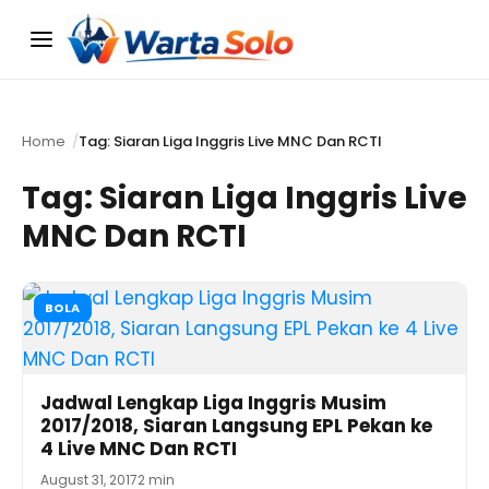
Menu
Home
Tag: Siaran Liga Inggris Live MNC Dan RCTI
Tag:
Siaran Liga Inggris Live
MNC Dan RCTI
BOLA
Jadwal Lengkap Liga Inggris Musim
2017/2018, Siaran Langsung EPL Pekan ke
4 Live MNC Dan RCTI
August 31, 2017
2 min