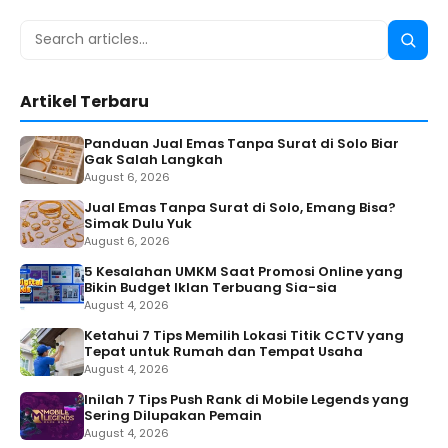
Search
Searc
for:
Artikel Terbaru
Panduan Jual Emas Tanpa Surat di Solo Biar
Gak Salah Langkah
August 6, 2026
Jual Emas Tanpa Surat di Solo, Emang Bisa?
Simak Dulu Yuk
August 6, 2026
5 Kesalahan UMKM Saat Promosi Online yang
Bikin Budget Iklan Terbuang Sia-sia
August 4, 2026
Ketahui 7 Tips Memilih Lokasi Titik CCTV yang
Tepat untuk Rumah dan Tempat Usaha
August 4, 2026
Inilah 7 Tips Push Rank di Mobile Legends yang
Sering Dilupakan Pemain
August 4, 2026