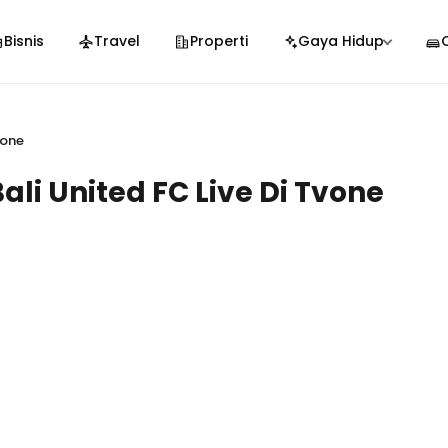
Bisnis
Travel
Properti
Gaya Hidup
vone
li United FC Live Di Tvone