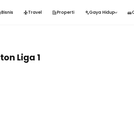
Bisnis
Travel
Properti
Gaya Hidup
on Liga 1