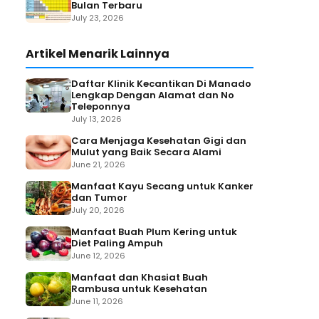
Bulan Terbaru
July 23, 2026
Artikel Menarik Lainnya
Daftar Klinik Kecantikan Di Manado
Lengkap Dengan Alamat dan No
Teleponnya
July 13, 2026
Cara Menjaga Kesehatan Gigi dan
Mulut yang Baik Secara Alami
June 21, 2026
Manfaat Kayu Secang untuk Kanker
dan Tumor
July 20, 2026
Manfaat Buah Plum Kering untuk
Diet Paling Ampuh
June 12, 2026
Manfaat dan Khasiat Buah
Rambusa untuk Kesehatan
June 11, 2026