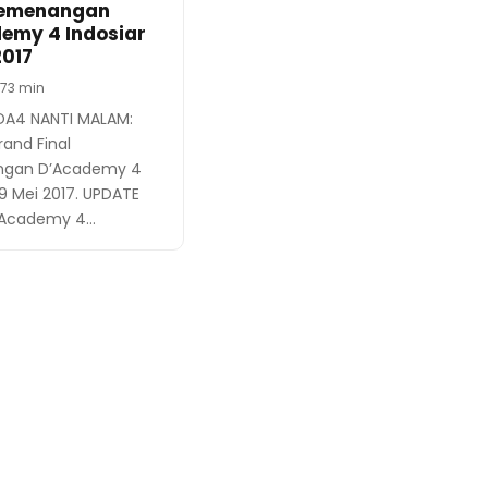
Kemenangan
emy 4 Indosiar
2017
17
3 min
DA4 NANTI MALAM:
rand Final
gan D’Academy 4
19 Mei 2017. UPDATE
’Academy 4…