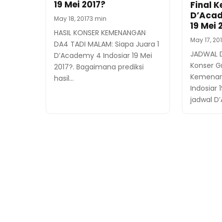
19 Mei 2017?
Final 
D’Acad
May 18, 2017
3 min
19 Mei 
HASIL KONSER KEMENANGAN
May 17, 20
DA4 TADI MALAM: Siapa Juara 1
JADWAL 
D’Academy 4 Indosiar 19 Mei
Konser G
2017?. Bagaimana prediksi
Kemenan
hasil…
Indosiar 
jadwal D