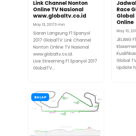
Link Channel Nonton
Jadwal 
Online TV Nasional
Race G
www.globaltv.co.id
Global
Online
May 13, 2017
3 min
May 10, 20
Siaran Langsung F1 Spanyol
JELANG F
2017 GlobalTV: Link Channel
Klasemen
Nonton Online TV Nasional
Kualifika
www.globaltv.co.id.
Global T
Live Streaming F1 Spanyol 2017
Update h
GlobalTV…
BALAP