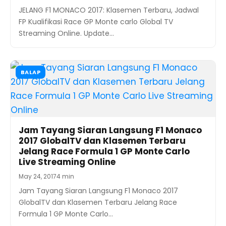
JELANG F1 MONACO 2017: Klasemen Terbaru, Jadwal
FP Kualifikasi Race GP Monte carlo Global TV
Streaming Online. Update…
BALAP
Jam Tayang Siaran Langsung F1 Monaco
2017 GlobalTV dan Klasemen Terbaru
Jelang Race Formula 1 GP Monte Carlo
Live Streaming Online
May 24, 2017
4 min
Jam Tayang Siaran Langsung F1 Monaco 2017
GlobalTV dan Klasemen Terbaru Jelang Race
Formula 1 GP Monte Carlo…