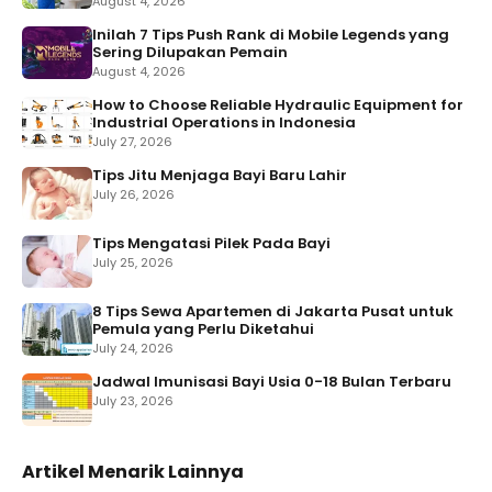
August 4, 2026
Inilah 7 Tips Push Rank di Mobile Legends yang
Sering Dilupakan Pemain
August 4, 2026
How to Choose Reliable Hydraulic Equipment for
Industrial Operations in Indonesia
July 27, 2026
Tips Jitu Menjaga Bayi Baru Lahir
July 26, 2026
Tips Mengatasi Pilek Pada Bayi
July 25, 2026
8 Tips Sewa Apartemen di Jakarta Pusat untuk
Pemula yang Perlu Diketahui
July 24, 2026
Jadwal Imunisasi Bayi Usia 0-18 Bulan Terbaru
July 23, 2026
Artikel Menarik Lainnya