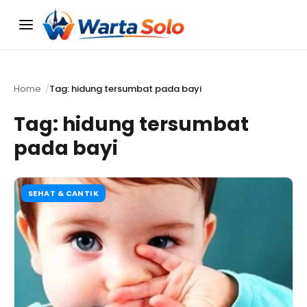
Menu
Home
Tag: hidung tersumbat pada bayi
Tag:
hidung tersumbat
pada bayi
SEHAT & CANTIK