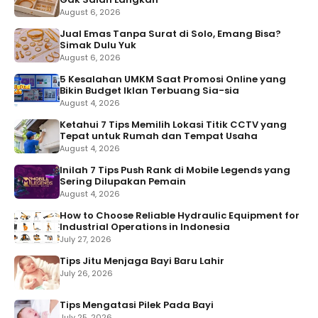
August 6, 2026
Jual Emas Tanpa Surat di Solo, Emang Bisa?
Simak Dulu Yuk
August 6, 2026
5 Kesalahan UMKM Saat Promosi Online yang
Bikin Budget Iklan Terbuang Sia-sia
August 4, 2026
Ketahui 7 Tips Memilih Lokasi Titik CCTV yang
Tepat untuk Rumah dan Tempat Usaha
August 4, 2026
Inilah 7 Tips Push Rank di Mobile Legends yang
Sering Dilupakan Pemain
August 4, 2026
How to Choose Reliable Hydraulic Equipment for
Industrial Operations in Indonesia
July 27, 2026
Tips Jitu Menjaga Bayi Baru Lahir
July 26, 2026
Tips Mengatasi Pilek Pada Bayi
July 25, 2026