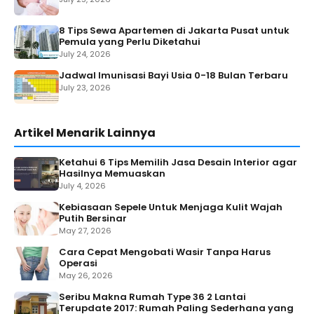
8 Tips Sewa Apartemen di Jakarta Pusat untuk
Pemula yang Perlu Diketahui
July 24, 2026
Jadwal Imunisasi Bayi Usia 0-18 Bulan Terbaru
July 23, 2026
Artikel Menarik Lainnya
Ketahui 6 Tips Memilih Jasa Desain Interior agar
Hasilnya Memuaskan
July 4, 2026
Kebiasaan Sepele Untuk Menjaga Kulit Wajah
Putih Bersinar
May 27, 2026
Cara Cepat Mengobati Wasir Tanpa Harus
Operasi
May 26, 2026
Seribu Makna Rumah Type 36 2 Lantai
Terupdate 2017: Rumah Paling Sederhana yang