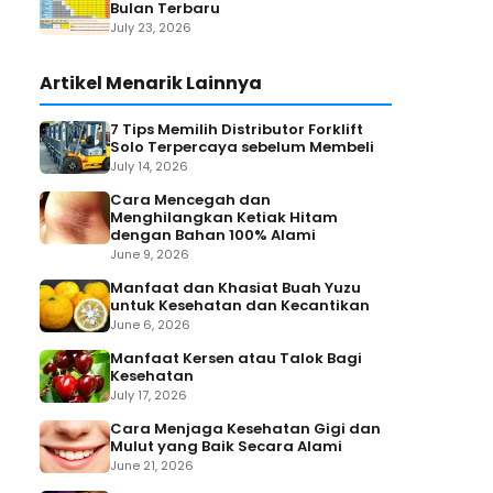
Bulan Terbaru
July 23, 2026
Artikel Menarik Lainnya
7 Tips Memilih Distributor Forklift
Solo Terpercaya sebelum Membeli
July 14, 2026
Cara Mencegah dan
Menghilangkan Ketiak Hitam
dengan Bahan 100% Alami
June 9, 2026
Manfaat dan Khasiat Buah Yuzu
untuk Kesehatan dan Kecantikan
June 6, 2026
Manfaat Kersen atau Talok Bagi
Kesehatan
July 17, 2026
Cara Menjaga Kesehatan Gigi dan
Mulut yang Baik Secara Alami
June 21, 2026