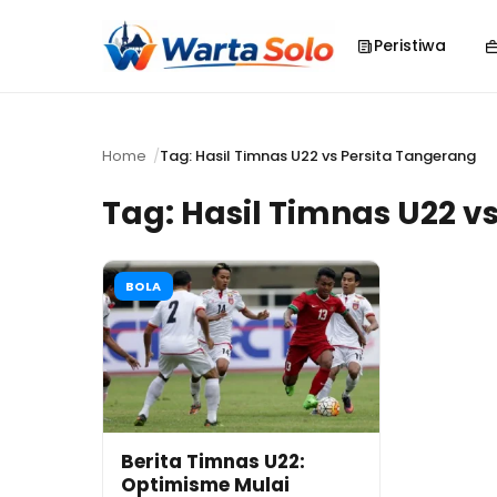
Peristiwa
Home
Tag: Hasil Timnas U22 vs Persita Tangerang
Tag:
Hasil Timnas U22 v
BOLA
Berita Timnas U22:
Optimisme Mulai