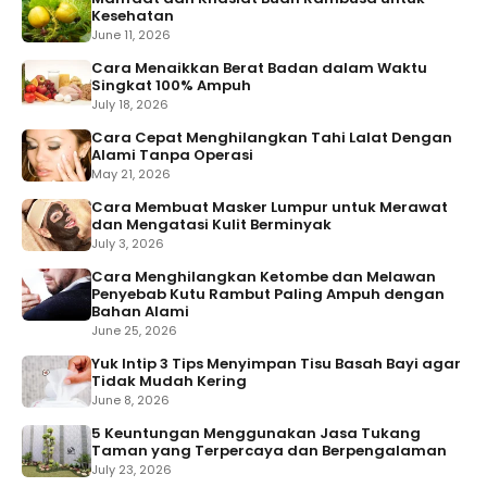
Kesehatan
June 11, 2026
Cara Menaikkan Berat Badan dalam Waktu
Singkat 100% Ampuh
July 18, 2026
Cara Cepat Menghilangkan Tahi Lalat Dengan
Alami Tanpa Operasi
May 21, 2026
Cara Membuat Masker Lumpur untuk Merawat
dan Mengatasi Kulit Berminyak
July 3, 2026
Cara Menghilangkan Ketombe dan Melawan
Penyebab Kutu Rambut Paling Ampuh dengan
Bahan Alami
June 25, 2026
Yuk Intip 3 Tips Menyimpan Tisu Basah Bayi agar
Tidak Mudah Kering
June 8, 2026
5 Keuntungan Menggunakan Jasa Tukang
Taman yang Terpercaya dan Berpengalaman
July 23, 2026