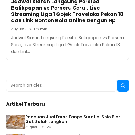
Jadwal Siaran Langsung Persiba
Balikpapan vs Perseru Serui, Live
Streaming Liga 1 Gojek Traveloka Pekan 18
dan Link Nonton Bola Online Dengan Hp
August 6, 2017
3 min
Jadwal Siaran Langsung Persiba Balikpapan vs Perseru
Serui, Live Streaming Liga 1 Gojek Traveloka Pekan 18
dan Link…
Search
Searc
for:
Artikel Terbaru
Panduan Jual Emas Tanpa Surat di Solo Biar
Gak Salah Langkah
August 6, 2026