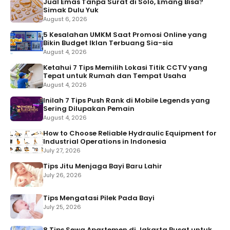
Jual Emas Tanpa Surat di Solo, Emang Bisa?
Simak Dulu Yuk
August 6, 2026
5 Kesalahan UMKM Saat Promosi Online yang
Bikin Budget Iklan Terbuang Sia-sia
August 4, 2026
Ketahui 7 Tips Memilih Lokasi Titik CCTV yang
Tepat untuk Rumah dan Tempat Usaha
August 4, 2026
Inilah 7 Tips Push Rank di Mobile Legends yang
Sering Dilupakan Pemain
August 4, 2026
How to Choose Reliable Hydraulic Equipment for
Industrial Operations in Indonesia
July 27, 2026
Tips Jitu Menjaga Bayi Baru Lahir
July 26, 2026
Tips Mengatasi Pilek Pada Bayi
July 25, 2026
8 Tips Sewa Apartemen di Jakarta Pusat untuk