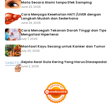
Mata Secara Alami tanpa Efek Samping
June 23, 2026
Cara Menjaga Kesehatan HATI /LIVER dengan
Langkah Mudah dan Sederhana
June 29, 2026
Cara Mencegah Tekanan Darah Tinggi dan Tips
Mengatasi Hipertensi
July 7, 2026
Manfaat Kayu Secang untuk Kanker dan Tumor
July 20, 2026
Gejala Awal Gula Kering Yang Harus Diwaspadai
June 2, 2026