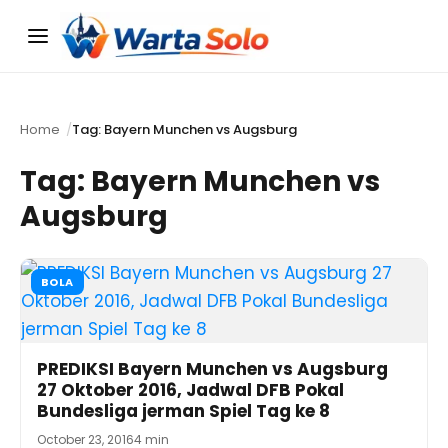
Menu
Home
Tag: Bayern Munchen vs Augsburg
Tag:
Bayern Munchen vs
Augsburg
BOLA
PREDIKSI Bayern Munchen vs Augsburg
27 Oktober 2016, Jadwal DFB Pokal
Bundesliga jerman Spiel Tag ke 8
October 23, 2016
4 min