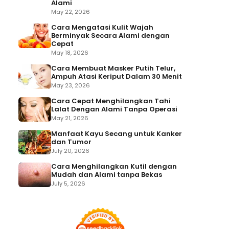
Alami
May 22, 2026
Cara Mengatasi Kulit Wajah
Berminyak Secara Alami dengan
Cepat
May 18, 2026
Cara Membuat Masker Putih Telur,
Ampuh Atasi Keriput Dalam 30 Menit
May 23, 2026
Cara Cepat Menghilangkan Tahi
Lalat Dengan Alami Tanpa Operasi
May 21, 2026
Manfaat Kayu Secang untuk Kanker
dan Tumor
July 20, 2026
Cara Menghilangkan Kutil dengan
Mudah dan Alami tanpa Bekas
July 5, 2026