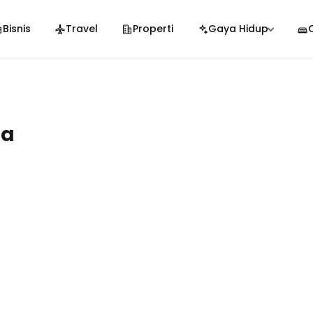
Bisnis
Travel
Properti
Gaya Hidup
ja