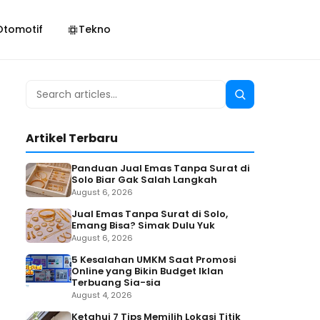
Otomotif
Tekno
Search
Search
for:
Artikel Terbaru
Panduan Jual Emas Tanpa Surat di
Solo Biar Gak Salah Langkah
August 6, 2026
Jual Emas Tanpa Surat di Solo,
Emang Bisa? Simak Dulu Yuk
August 6, 2026
5 Kesalahan UMKM Saat Promosi
Online yang Bikin Budget Iklan
Terbuang Sia-sia
August 4, 2026
Ketahui 7 Tips Memilih Lokasi Titik