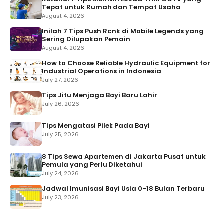
Tepat untuk Rumah dan Tempat Usaha
August 4, 2026
Inilah 7 Tips Push Rank di Mobile Legends yang
Sering Dilupakan Pemain
August 4, 2026
How to Choose Reliable Hydraulic Equipment for
Industrial Operations in Indonesia
July 27, 2026
Tips Jitu Menjaga Bayi Baru Lahir
July 26, 2026
Tips Mengatasi Pilek Pada Bayi
July 25, 2026
8 Tips Sewa Apartemen di Jakarta Pusat untuk
Pemula yang Perlu Diketahui
July 24, 2026
Jadwal Imunisasi Bayi Usia 0-18 Bulan Terbaru
July 23, 2026