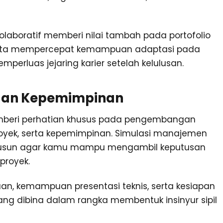
kolaboratif memberi nilai tambah pada portofolio
nyata mempercepat kemampuan adaptasi pada
mperluas jejaring karier setelah kelulusan.
 dan Kepemimpinan
emberi perhatian khusus pada pengembangan
yek, serta kepemimpinan. Simulasi manajemen
disusun agar kamu mampu mengambil keputusan
proyek.
n, kemampuan presentasi teknis, serta kesiapan
ng dibina dalam rangka membentuk insinyur sipil