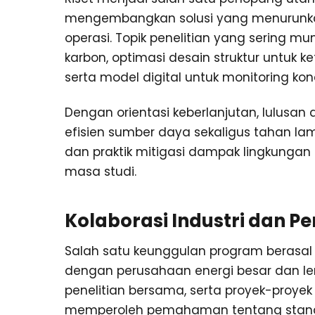
mengembangkan solusi yang menurunkan 
operasi. Topik penelitian yang sering m
karbon, optimasi desain struktur untuk 
serta model digital untuk monitoring kondi
Dengan orientasi keberlanjutan, lulus
efisien sumber daya sekaligus tahan la
dan praktik mitigasi dampak lingkungan
masa studi.
Kolaborasi Industri dan 
Salah satu keunggulan program berasal da
dengan perusahaan energi besar dan 
penelitian bersama, serta proyek-proyek
memperoleh pemahaman tentang standar 