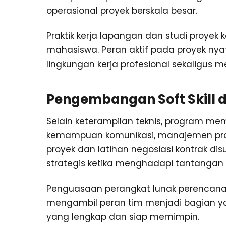
operasional proyek berskala besar.
Praktik kerja lapangan dan studi proyek 
mahasiswa. Peran aktif pada proyek 
lingkungan kerja profesional sekaligus me
Pengembangan Soft Skill
Selain keterampilan teknis, program m
kemampuan komunikasi, manajemen pro
proyek dan latihan negosiasi kontrak 
strategis ketika menghadapi tantangan 
Penguasaan perangkat lunak perencanaa
mengambil peran tim menjadi bagian ya
yang lengkap dan siap memimpin.