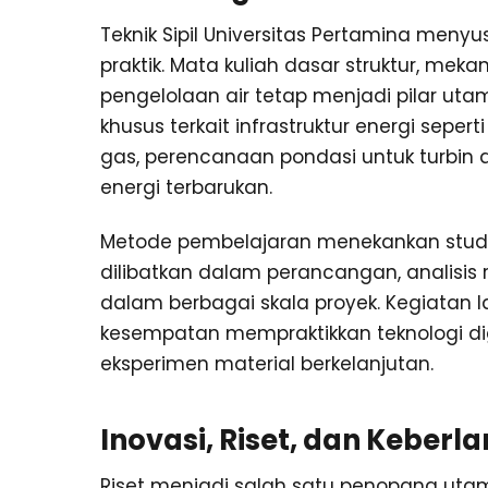
Teknik Sipil Universitas Pertamina meny
praktik. Mata kuliah dasar struktur, mekan
pengelolaan air tetap menjadi pilar ut
khusus terkait infrastruktur energi sepert
gas, perencanaan pondasi untuk turbin a
energi terbarukan.
Metode pembelajaran menekankan studi
dilibatkan dalam perancangan, analisis ri
dalam berbagai skala proyek. Kegiatan
kesempatan mempraktikkan teknologi dig
eksperimen material berkelanjutan.
Inovasi, Riset, dan Keberl
Riset menjadi salah satu penopang ut