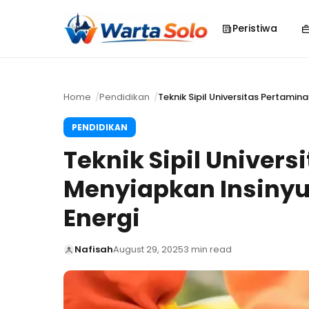
Peristiwa
Home
Pendidikan
Teknik Sipil Universitas Pertamin
PENDIDIKAN
Teknik Sipil Univers
Menyiapkan Insinyur
Energi
Nafisah
August 29, 2025
3 min read