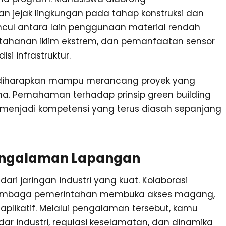
jejak lingkungan pada tahap konstruksi dan
uncul antara lain penggunaan material rendah
ketahanan iklim ekstrem, dan pemanfaatan sensor
si infrastruktur.
an diharapkan mampu merancang proyek yang
ma. Pemahaman terhadap prinsip green building
 menjadi kompetensi yang terus diasah sepanjang
Pengalaman Lapangan
ri jaringan industri yang kuat. Kolaborasi
lembaga pemerintahan membuka akses magang,
 aplikatif. Melalui pengalaman tersebut, kamu
industri, regulasi keselamatan, dan dinamika