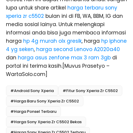
lupa untuk share artikel
harga terbaru sony
xperia zr c5502
bulan ini di FB, WA, BBM, IG dan
media sosial lainya. Untuk melengkapi
informasi anda bisa juga membaca informasi
harga
hp 4g murah olx gresik
, harga
hp iphone
4 yg seken
,
harga second Lenovo A2020a40
dan
harga asus zenfone max 3 ram 3gb
di
portal ini terima kasih.[Muvus Prasetyo –
WartaSolo.com]
#Android Sony Xperia
#Fitur Sony Xperia Zr C5502
#Harga Baru Sony Xperia Zr C5502
#Harga Ponsel Terbaru
#Harga Sony Xperia Zr C5502 Bekas
#Harga Sony Xperia Zr C5502 Terbaru