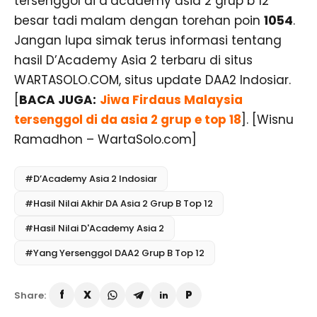
tersenggol di d’academy asia 2 grup b 12
besar tadi malam dengan torehan poin
1054
.
Jangan lupa simak terus informasi tentang
hasil D’Academy Asia 2 terbaru di situs
WARTASOLO.COM, situs update DAA2 Indosiar.
[
BACA JUGA:
Jiwa Firdaus Malaysia
tersenggol di da asia 2 grup e top 18
]. [Wisnu
Ramadhon – WartaSolo.com]
#D’Academy Asia 2 Indosiar
#Hasil Nilai Akhir DA Asia 2 Grup B Top 12
#Hasil Nilai D'Academy Asia 2
#Yang Yersenggol DAA2 Grup B Top 12
Share: