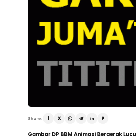
Share:
Gambar DP BBM Animasi Bergerak Lucu 