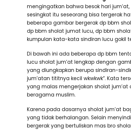
mengingatkan bahwa besok hari jum’at, 
sesingkat itu seseorang bisa tergerak h
beberapa gambar bergerak dp bbm sholat
dp bbm sholat jumat lucu, dp bbm sholat 
kumpulan kata-kata sindiran lucu gokil t
Di bawah ini ada beberapa dp bbm tent
lucu sholat jum’at lengkap dengan gamb
yang diungkapkan berupa sindiran-sindi
jum’atan tititnya kecil wkwkwk”. Kata 
yang malas mengerjakan sholat jum’at 
beragama muslim.
Karena pada dasarnya sholat jum’at bagi
yang tidak berhalangan. Selain menyin
bergerak yang bertuliskan mas bro sho