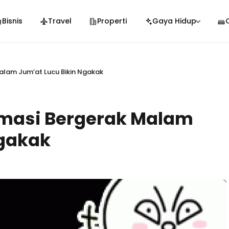
Bisnis
Travel
Properti
Gaya Hidup
lam Jum’at Lucu Bikin Ngakak
masi Bergerak Malam
Ngakak