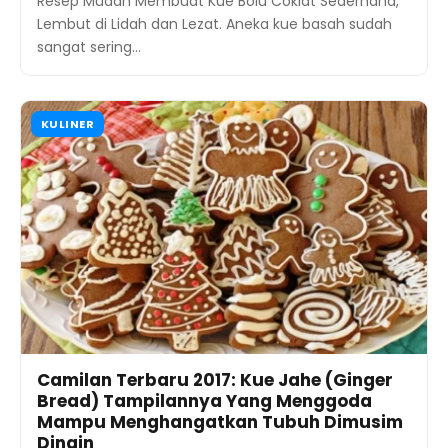
Resep Mudah Membuat Kue Bolu Coklat Sederhana,
Lembut di Lidah dan Lezat. Aneka kue basah sudah
sangat sering…
KULINER
Camilan Terbaru 2017: Kue Jahe (Ginger
Bread) Tampilannya Yang Menggoda
Mampu Menghangatkan Tubuh Dimusim
Dingin