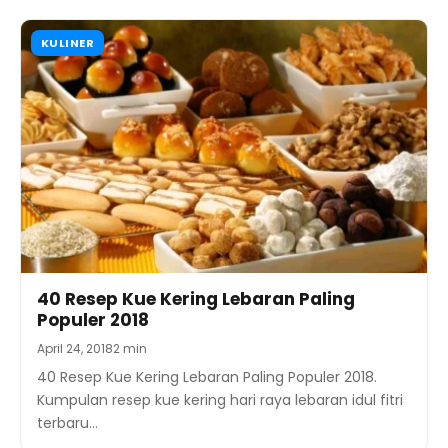
KULINER
40 Resep Kue Kering Lebaran Paling
Populer 2018
April 24, 2018
2 min
40 Resep Kue Kering Lebaran Paling Populer 2018.
Kumpulan resep kue kering hari raya lebaran idul fitri
terbaru…