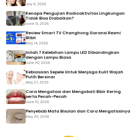
July 8, 2026
Kenapa Pengujian Radioaktivitas Lingkungan
Tidak Bisa Diabaikan?
June 13, 2026
Review Smart TV Changhong Garansi Resmi
Blibli
May 14, 2026
Inilah 7 Kelebihan Lampu LED Dibandingkan
dengan Lampu Biasa
June 30, 2026
Kebiasaan Sepele Untuk Menjaga Kulit Wajah
Putih Bersinar
May 27, 2026
Cara Mengatasi dan Mengobati Bibir Kering
serta Pecah-Pecah
June 10, 2026
Penyebab Mata Bisulan dan Cara Mengatasinya
May 30, 2026