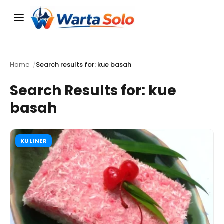
Menu
Home
Search results for: kue basah
Search Results for:
kue
basah
KULINER