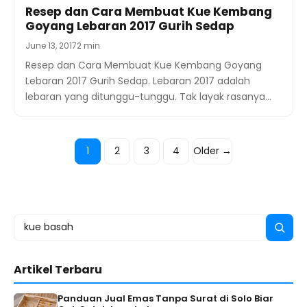
Resep dan Cara Membuat Kue Kembang
Goyang Lebaran 2017 Gurih Sedap
June 13, 2017
2 min
Resep dan Cara Membuat Kue Kembang Goyang
Lebaran 2017 Gurih Sedap. Lebaran 2017 adalah
lebaran yang ditunggu-tunggu. Tak layak rasanya…
Posts
1
2
3
4
Older →
navigation
Search
Searc
for:
Artikel Terbaru
Panduan Jual Emas Tanpa Surat di Solo Biar