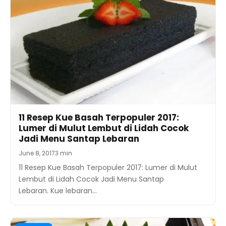
11 Resep Kue Basah Terpopuler 2017:
Lumer di Mulut Lembut di Lidah Cocok
Jadi Menu Santap Lebaran
June 8, 2017
3 min
11 Resep Kue Basah Terpopuler 2017: Lumer di Mulut
Lembut di Lidah Cocok Jadi Menu Santap
Lebaran. Kue lebaran…