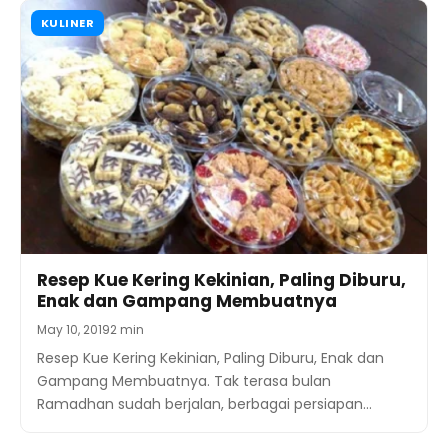
KULINER
Resep Kue Kering Kekinian, Paling Diburu,
Enak dan Gampang Membuatnya
May 10, 2019
2 min
Resep Kue Kering Kekinian, Paling Diburu, Enak dan
Gampang Membuatnya. Tak terasa bulan
Ramadhan sudah berjalan, berbagai persiapan…