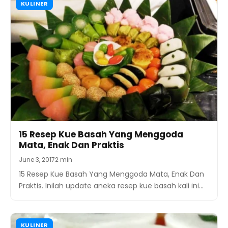
KULINER
15 Resep Kue Basah Yang Menggoda
Mata, Enak Dan Praktis
June 3, 2017
2 min
15 Resep Kue Basah Yang Menggoda Mata, Enak Dan
Praktis. Inilah update aneka resep kue basah kali ini…
KULINER