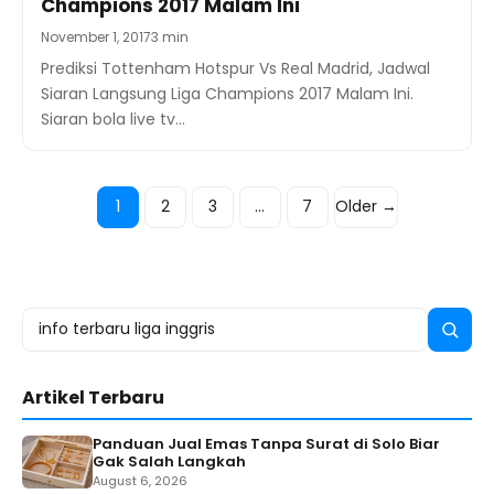
Champions 2017 Malam Ini
November 1, 2017
3 min
Prediksi Tottenham Hotspur Vs Real Madrid, Jadwal
Siaran Langsung Liga Champions 2017 Malam Ini.
Siaran bola live tv…
Posts
1
2
3
…
7
Older →
navigation
Search
Searc
for:
Artikel Terbaru
Panduan Jual Emas Tanpa Surat di Solo Biar
Gak Salah Langkah
August 6, 2026